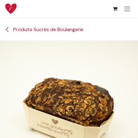
Se rendre au contenu
Produits Sucrés de Boulangerie