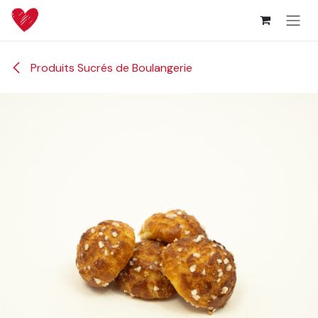
Se rendre au contenu
Produits Sucrés de Boulangerie