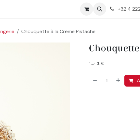
+32 4 222
angerie
Chouquette à la Crème Pistache
Chouquette 
1,42
€
A