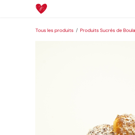
Se rendre au contenu
Page d'accueil
Boutique
Aide
Tous les produits
Produits Sucrés de Boul