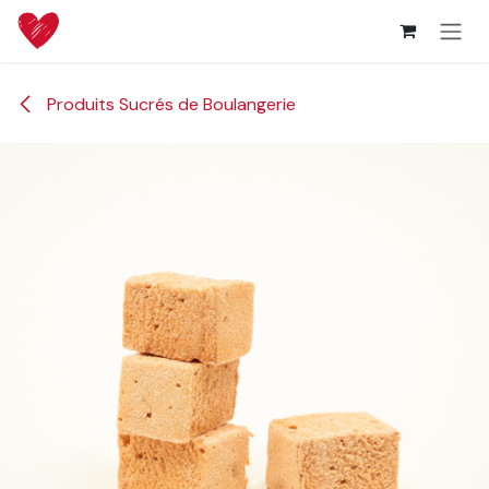
Se rendre au contenu
Produits Sucrés de Boulangerie