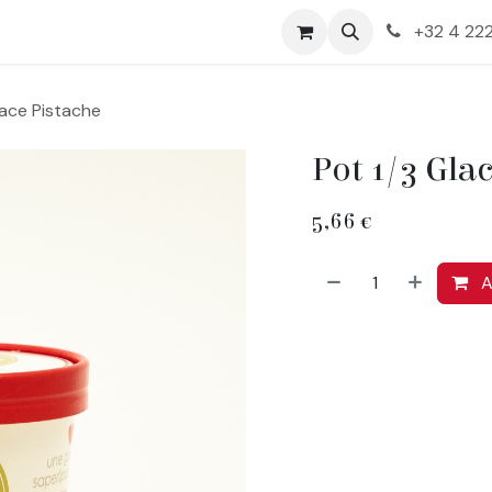
+32 4 222
lace Pistache
Pot 1/3 Gla
5,66
€
A