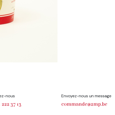
ez-nous
Envoyez-nous un message
 222 37 13
commande@2mp.be