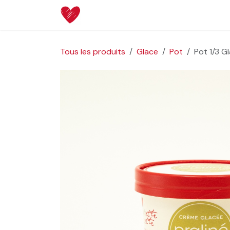
Se rendre au contenu
Page d'accueil
Boutique
Aide
Tous les produits
Glace
Pot
Pot 1/3 G