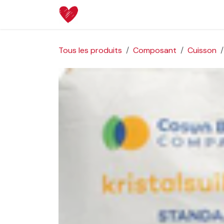
Se rendre au contenu
Page d'accueil
Boutique
Aide
Tous les produits
Composant
Cuisson