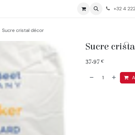
+32 4 222
Sucre cristal décor
Sucre crist
37,97
€
A