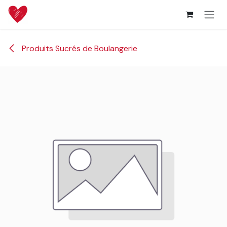
Se rendre au contenu
Produits Sucrés de Boulangerie