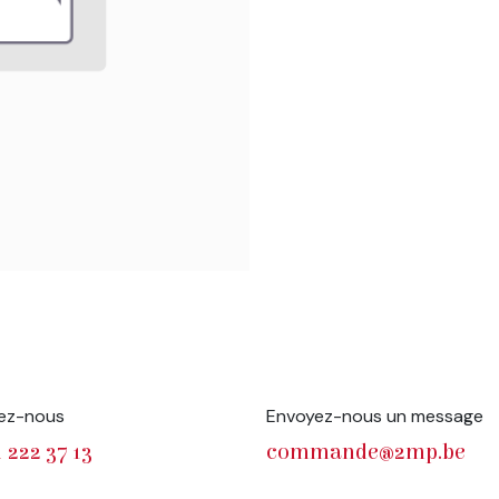
ez-nous
Envoyez-nous un message
 222 37 13
commande@2mp.be