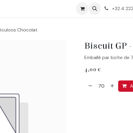
+32 4 222
péculoos Chocolat
Biscuit GP 
Emballé par boîte de 
4,00
€
A