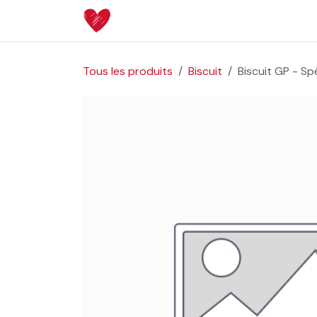
Se rendre au contenu
Page d'accueil
Boutique
Aide
Tous les produits
Biscuit
Biscuit GP - S